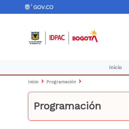
Pasar
al
contenido
principal
Navegación
Inicio
principal
Inicio
Programación
Programación